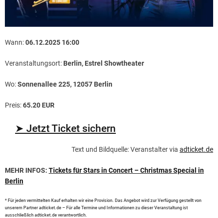
Wann:
06.12.2025 16:00
Veranstaltungsort:
Berlin, Estrel Showtheater
Wo:
Sonnenallee 225, 12057 Berlin
Preis:
65.20 EUR
➤ Jetzt Ticket sichern
Text und Bildquelle: Veranstalter via
adticket.de
MEHR INFOS:
Tickets für Stars in Concert – Christmas Special in
Berlin
* Für jeden vermittelten Kauf erhalten wir eine Provision. Das Angebot wird zur Verfügung gestellt von
unserem Partner adticket.de – Für alle Termine und Informationen zu dieser Veranstaltung ist
ausschließlich adticket.de verantwortlich.