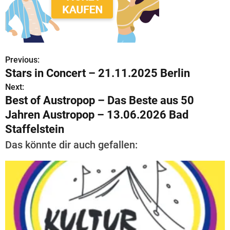
Previous:
B
Stars in Concert – 21.11.2025 Berlin
e
Next:
Best of Austropop – Das Beste aus 50
i
Jahren Austropop – 13.06.2026 Bad
t
Staffelstein
r
Das könnte dir auch gefallen:
a
g
s
n