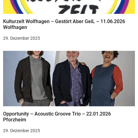
a
v
Kulturzelt Wolfhagen – Gestört Aber GeiL – 11.06.2026
i
Wolfhagen
g
29. Dezember 2025
a
t
i
o
n
Opportunity – Acoustic Groove Trio – 22.01.2026
Pforzheim
29. Dezember 2025