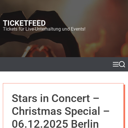
S
k
i
TICKETFEED
p
t
Tickets für Live-Unterhaltung und Events!
o
c
o
n
t
e
M
S
e
e
n
n
a
t
u
r
c
h
Stars in Concert –
Christmas Special –
06.12.2025 Berlin