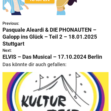
Previous:
B
Pasquale Aleardi & DIE PHONAUTEN –
e
Galopp ins Glück – Teil 2 – 18.01.2025
i
Stuttgart
Next:
t
ELVIS – Das Musical – 17.10.2024 Berlin
r
Das könnte dir auch gefallen:
a
g
s
n
a