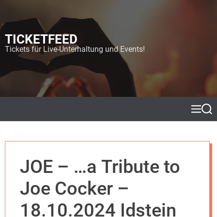
S
k
i
TICKETFEED
p
t
Tickets für Live-Unterhaltung und Events!
o
c
o
n
t
e
M
S
e
e
n
n
a
t
u
r
c
h
JOE – …a Tribute to
Joe Cocker –
18.10.2024 Idstein