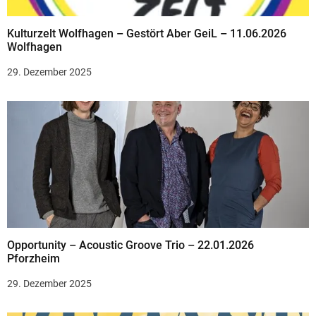
v
Kulturzelt Wolfhagen – Gestört Aber GeiL – 11.06.2026
i
Wolfhagen
g
29. Dezember 2025
a
t
i
o
n
Opportunity – Acoustic Groove Trio – 22.01.2026
Pforzheim
29. Dezember 2025