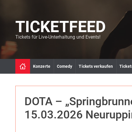
S
k
i
TICKETFEED
p
t
o
Tickets für Live-Unterhaltung und Events!
c
o
n
t
Konzerte
Comedy
Tickets verkaufen
Ticket
e
n
t
DOTA – „Springbrunn
15.03.2026 Neuruppi