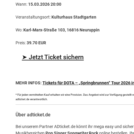
Wann:
15.03.2026 20:00
Veranstaltungsort:
Kulturhaus Stadtgarten
Wo:
Karl-Marx-Straße 103, 16816 Neuruppin
Preis:
39.70 EUR
➤ Jetzt Ticket sichern
MEHR INFOS:
Tickets für DOTA – „Springbrunnen“ Tour 2026 i
* Für jeden vermittelten Kauf erhalten wir eine Provision. Das Angebot wird zur Verfügung gestellt
adticket.de verantwortlich.
Über adticket.de
Bei unserem Partner ADticket.de könnt ihr mega easy und sicher 
Musikbereichen
Pop,Singer Songwriter,Rock
online bestellen. I