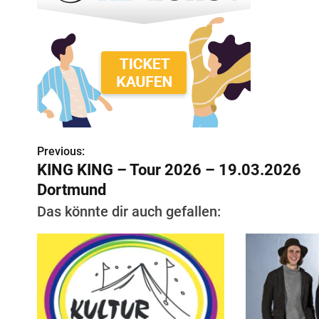
Previous:
B
KING KING – Tour 2026 – 19.03.2026
e
Dortmund
i
Das könnte dir auch gefallen:
t
r
a
g