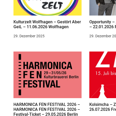
s
n
Kulturzelt Wolfhagen – Gestört Aber
Opportunity –
GeiL – 11.06.2026 Wolfhagen
– 22.01.2026 
a
29. Dezember 2025
29. Dezember 2
v
i
g
a
t
i
o
HARMONICA FEN FESTIVAL 2026 –
Kolsimcha – Z
n
HARMONICA FEN FESTIVAL 2026 –
26.07.2026 Fr
Festival-Ticket – 29.05.2026 Berlin