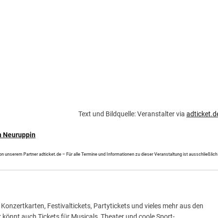
Text und Bildquelle: Veranstalter via
adticket.d
n Neuruppin
 von unserem Partner adticket.de – Für alle Termine und Informationen zu dieser Veranstaltung ist ausschließlich
Konzertkarten, Festivaltickets, Partytickets und vieles mehr aus den
hr könnt auch Tickets für Musicals, Theater und coole Sport-