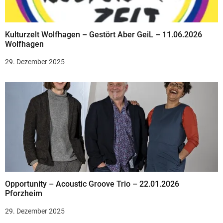
a
v
Kulturzelt Wolfhagen – Gestört Aber GeiL – 11.06.2026
i
Wolfhagen
g
29. Dezember 2025
a
t
i
o
n
Opportunity – Acoustic Groove Trio – 22.01.2026
Pforzheim
29. Dezember 2025