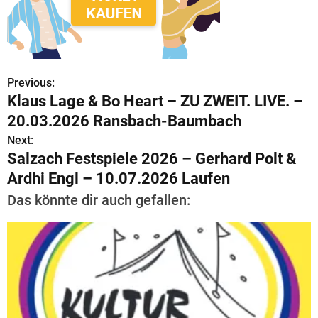
Previous:
B
Klaus Lage & Bo Heart – ZU ZWEIT. LIVE. –
e
20.03.2026 Ransbach-Baumbach
i
Next:
Salzach Festspiele 2026 – Gerhard Polt &
t
Ardhi Engl – 10.07.2026 Laufen
r
Das könnte dir auch gefallen:
a
g
s
n