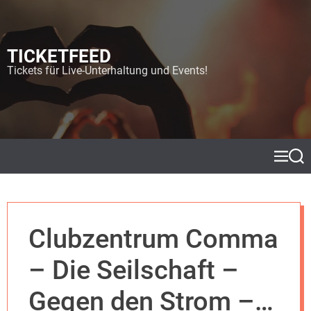
S
k
i
TICKETFEED
p
t
Tickets für Live-Unterhaltung und Events!
o
c
o
n
t
e
M
S
e
e
n
n
a
t
u
r
c
h
Clubzentrum Comma
– Die Seilschaft –
Gegen den Strom –