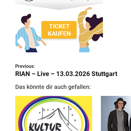
B
Previous:
RIAN – Live – 13.03.2026 Stuttgart
e
i
Das könnte dir auch gefallen:
t
r
a
g