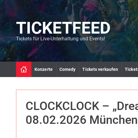
S
k
i
TICKETFEED
p
t
o
Tickets für Live-Unterhaltung und Events!
c
o
n
t
Konzerte
Comedy
Tickets verkaufen
Ticket
e
n
t
CLOCKCLOCK – „Drea
08.02.2026 München