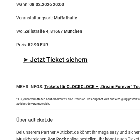
Wann:
08.02.2026 20:00
Veranstaltungsort:
Muffathalle
Wo:
Zellstraße 4, 81667 München
Preis:
52.90 EUR
➤ Jetzt Ticket sichern
MEHR INFOS:
Tickets für CLOCKCLOCK – „Dream Forever“ To
* Für jeden vermittelten Kauf erhalten wir eine Provision. Das Angebot wird zur Verfügung gestellt
adticket.de verantwortlich.
Über adticket.de
Bei unserem Partner ADticket.de könnt ihr mega easy und sicher 
Musikbereichen
Pop,Rock
online bestellen. Ihr könnt auch Ticke