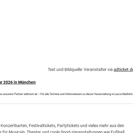
Text und Bildquelle: Veranstalter via
adticket.d
ur 2026 in München
 von unserem Partner adticket.de – Für alle Termine und Informationen zu dieser Veranstaltung ist ausschließlich
Konzertkarten, Festivaltickets, Partytickets und vieles mehr aus den
ts für Musicals, Theater und coole Sport-Veranstaltungen wie Fußball,