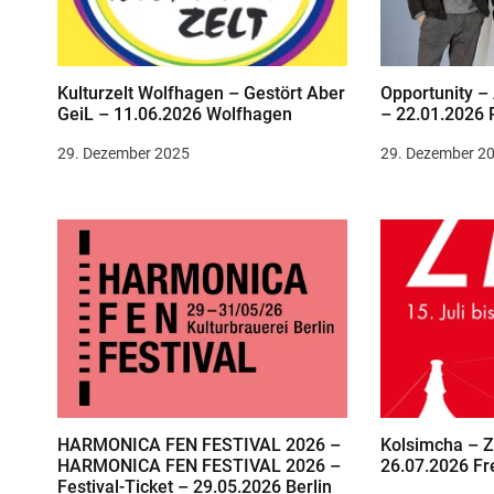
s
n
Kulturzelt Wolfhagen – Gestört Aber
Opportunity –
GeiL – 11.06.2026 Wolfhagen
– 22.01.2026 
a
29. Dezember 2025
29. Dezember 2
v
i
g
a
t
i
o
HARMONICA FEN FESTIVAL 2026 –
Kolsimcha – Z
n
HARMONICA FEN FESTIVAL 2026 –
26.07.2026 Fr
Festival-Ticket – 29.05.2026 Berlin